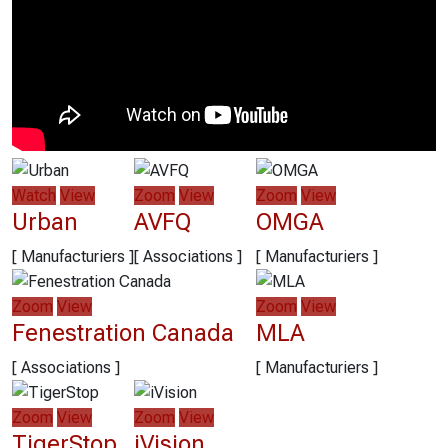
Watch
View
Zoom
View
Zoom
View
Urban
AVFQ
OMGA
[ Manufacturiers ]
[ Associations ]
[ Manufacturiers ]
Zoom
View
Zoom
View
Fenestration Canada
MLA
[ Associations ]
[ Manufacturiers ]
Zoom
View
Zoom
View
TigerStop
iVision