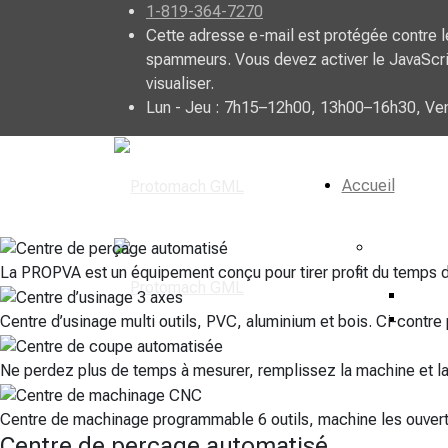
1-819-364-7270
Cette adresse e-mail est protégée contre l
spammeurs. Vous devez activer le JavaScri
visualiser.
Lun - Jeu : 7h15–12h00, 13h00–16h30, Ve
Accueil
À propos
Recruteme
La PROPVA est un équipement conçu pour tirer profit du temps d
Jobill
indee
Centre d’usinage multi outils, PVC, aluminium et bois. Ci-contr
Ne perdez plus de temps à mesurer, remplissez la machine et l
Centre de machinage programmable 6 outils, machine les ouvertur
Centre de perçage automatisé