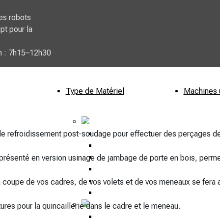
es robots
pt pour la
n : 7h15–12h30
Type de Matériel
Machines 
PVC
nt
e refroidissement post-soudage pour effectuer des perçages de 
Couper PVC
ico
Usiner PVC
d
Souder PVC
e présenté en version usinage de jambage de porte en bois, perm
Nettoyer PVC
Optimisation PVC
a coupe de vos cadres, de vos volets et de vos meneaux se fera
Dépoussiéreur
Aluminium
es pour la quincaillerie dans le cadre et le meneau.
Couper Aluminium