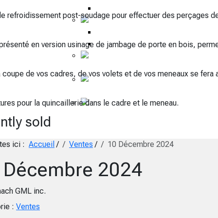
Usiner Aluminium
de refroidissement post-soudage pour effectuer des perçages de
Bois
Couper Bois
Usiner Bois
e présenté en version usinage de jambage de porte en bois, perme
Porte
résidentielle
a coupe de vos cadres, de vos volets et de vos meneaux se fera
Porte de
garage
es pour la quincaillerie dans le cadre et le meneau.
Assemblage fenêtre
ntly sold
tes ici :
Accueil
/
Ventes
/
10 Décembre 2024
 Décembre 2024
ach GML inc.
rie :
Ventes