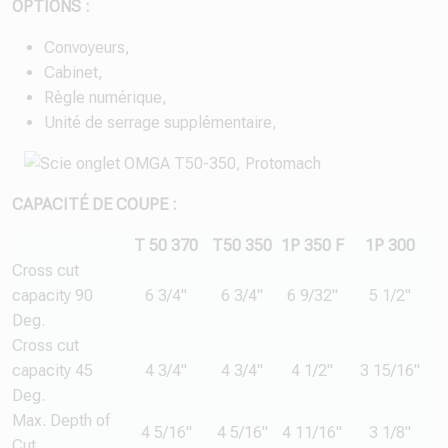
OPTIONS :
Convoyeurs,
Cabinet,
Règle numérique,
Unité de serrage supplémentaire,
CAPACITÉ DE COUPE :
T 50 370
T50 350
1P 350 F
1P 300
Cross cut
capacity 90
6 3/4"
6 3/4"
6 9/32"
5 1/2"
Deg.
Cross cut
capacity 45
4 3/4"
4 3/4"
4 1/2"
3 15/16"
Deg.
Max. Depth of
4 5/16"
4 5/16"
4 11/16"
3 1/8"
Cut