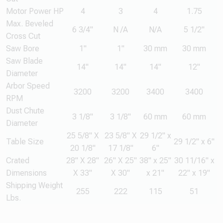
Motor Power HP
4
3
4
1.75
Max. Beveled
6 3/4"
N /A
N/A
5 1/2"
Cross Cut
Saw Bore
1"
1"
30 mm
30 mm
Saw Blade
14"
14"
14"
12"
Diameter
Arbor Speed
3200
3200
3400
3400
RPM
Dust Chute
3 1/8"
3 1/8"
60 mm
60 mm
Diameter
25 5/8" X
23 5/8" X
29 1/2" x
Table Size
29 1/2" x 6"
20 1/8"
17 1/8"
6"
Crated
28" X 28"
26" X 25"
38" x 25"
30 11/16" x
Dimensions
X 33"
X 30"
x 21"
22" x 19"
Shipping Weight
255
222
115
51
Lbs.