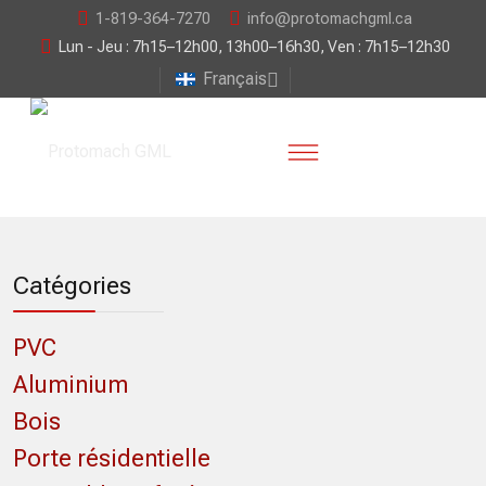
1-819-364-7270
info@protomachgml.ca
Lun - Jeu : 7h15–12h00, 13h00–16h30, Ven : 7h15–12h30
Français
Catégories
PVC
Aluminium
Bois
Porte résidentielle